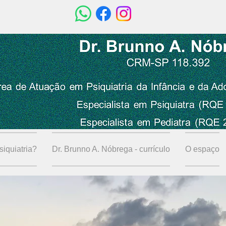
iquiatria?
Dr. Brunno A. Nóbrega - currículo
O espaço
Seja bem-vindo