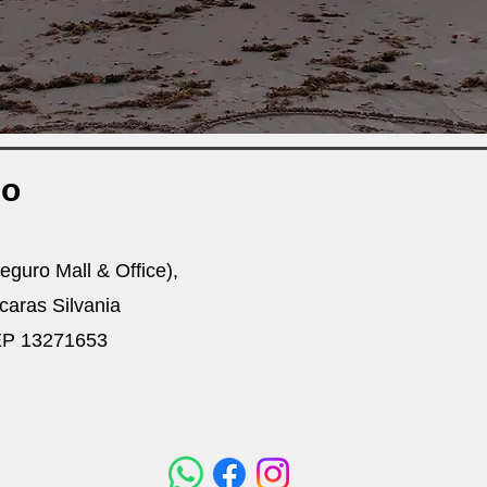
ço
eguro Mall & Office),
caras Silvania
CEP 13271653