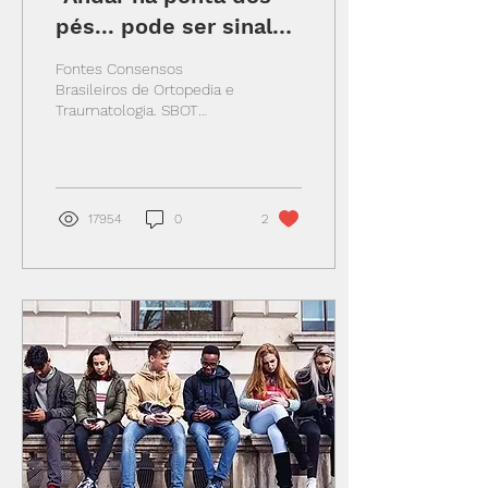
pés... pode ser sinal
de alerta?"
Fontes Consensos
Brasileiros de Ortopedia e
Traumatologia. SBOT
(Sociedade Brasileira de
Ortopedia e
Traumatologia). São Paulo,
Agência...
17954
0
2