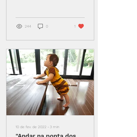
em Newcastle, e ganhou o
NHS Sustainability Award,
o HSJ Value...
244
0
1
10 de fev. de 2022
∙
3
min
"Andar na ponta dos