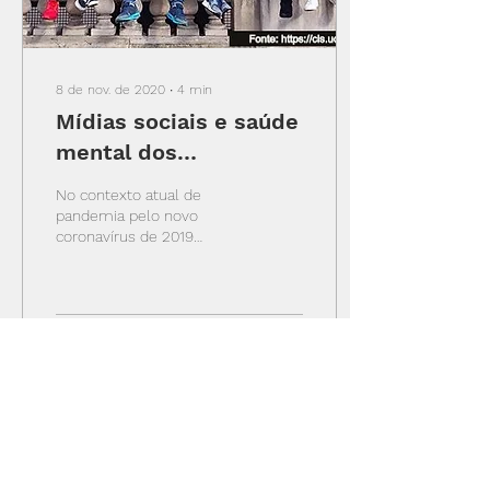
8 de nov. de 2020
∙
4
min
Mídias sociais e saúde
mental dos
adolescentes
No contexto atual de
pandemia pelo novo
coronavírus de 2019
(SARS-CoV 2), houve uma
maior permissividade, por
parte dos pais, em
relação...
81
0
2
Ver mais