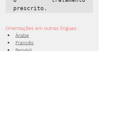
prescrito.
Orientações em outras línguas:
Árabe
Francês
Bengali
Tcheco
Holandês
Flamengo
Grego
Hebraico
Hindu
Mandarim
Russo
Espanhol
Sueco
Urdu